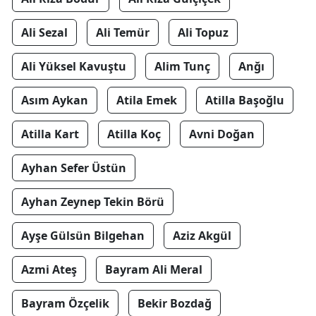
Ali Sezal
Ali Temür
Ali Topuz
Ali Yüksel Kavuştu
Alim Tunç
Anğı
Asım Aykan
Atila Emek
Atilla Başoğlu
Atilla Kart
Atilla Koç
Avni Doğan
Ayhan Sefer Üstün
Ayhan Zeynep Tekin Börü
Ayşe Gülsün Bilgehan
Aziz Akgül
Azmi Ateş
Bayram Ali Meral
Bayram Özçelik
Bekir Bozdağ