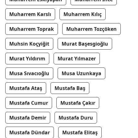
Muharrem Karslı
Muharrem Kılıç
Muharrem Toprak
Muharrem Tozçöken
Muhsin Koçyiğit
Murat Başesgioğlu
Murat Yıldırım
Murat Yılmazer
Musa Sıvacıoğlu
Musa Uzunkaya
Mustafa Ataş
Mustafa Baş
Mustafa Cumur
Mustafa Çakır
Mustafa Demir
Mustafa Duru
Mustafa Dündar
Mustafa Elitaş