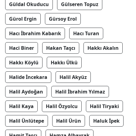
Güldal Okuducu
Gülseren Topuz
Gürol Ergin
Gürsoy Erol
Hacı İbrahim Kabarık
Hacı Turan
Haci Biner
Hakan Taşcı
Hakkı Akalın
Hakkı Köylü
Hakkı Ülkü
Halide İncekara
Halil Akyüz
Halil Aydoğan
Halil İbrahim Yılmaz
Halil Kaya
Halil Özyolcu
Halil Tiryaki
Halil Ünlütepe
Halil Ürün
Haluk İpek
Hamit Taşcı
Hamza Albayrak