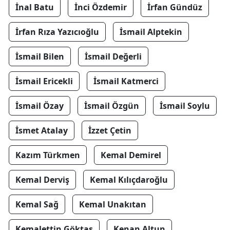
İnal Batu
İnci Özdemir
İrfan Gündüz
İrfan Rıza Yazıcıoğlu
İsmail Alptekin
İsmail Bilen
İsmail Değerli
İsmail Ericekli
İsmail Katmerci
İsmail Özay
İsmail Özgün
İsmail Soylu
İsmet Atalay
İzzet Çetin
Kazım Türkmen
Kemal Demirel
Kemal Derviş
Kemal Kılıçdaroğlu
Kemal Sağ
Kemal Unakıtan
Kemalettin Göktaş
Kenan Altun