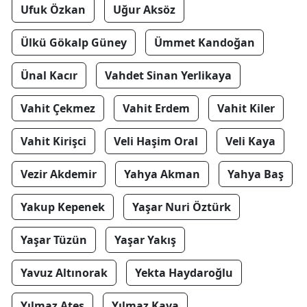
Ufuk Özkan
Uğur Aksöz
Ülkü Gökalp Güney
Ümmet Kandoğan
Ünal Kacır
Vahdet Sinan Yerlikaya
Vahit Çekmez
Vahit Erdem
Vahit Kiler
Vahit Kirişci
Veli Haşim Oral
Veli Kaya
Vezir Akdemir
Yahya Akman
Yahya Baş
Yakup Kepenek
Yaşar Nuri Öztürk
Yaşar Tüzün
Yaşar Yakış
Yavuz Altınorak
Yekta Haydaroğlu
Yılmaz Ateş
Yılmaz Kaya