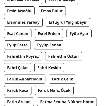
Ersin Arıoğlu
Ersoy Bulut
Ersönmez Yarbay
Ertuğrul Yalçınbayır
Esat Canan
Eşref Erdem
Eyüp Ayar
Eyüp Fatsa
Eyyüp Sanay
Fahrettin Poyraz
Fahrettin Üstün
Fahri Çakır
Fahri Keskin
Faruk Anbarcıoğlu
Faruk Çelik
Faruk Koca
Faruk Nafız Özak
Fatih Arıkan
Fatma Seniha Nükhet Hotar