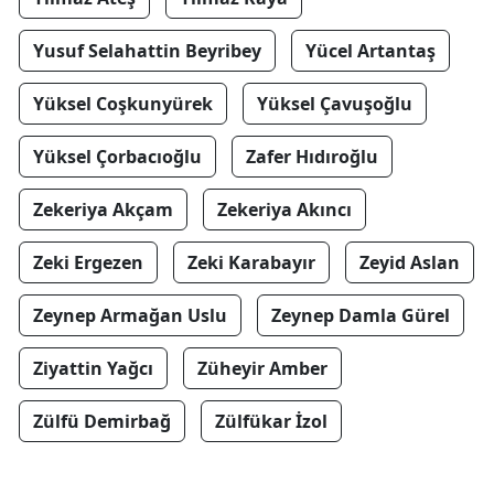
Yusuf Selahattin Beyribey
Yücel Artantaş
Yüksel Coşkunyürek
Yüksel Çavuşoğlu
Yüksel Çorbacıoğlu
Zafer Hıdıroğlu
Zekeriya Akçam
Zekeriya Akıncı
Zeki Ergezen
Zeki Karabayır
Zeyid Aslan
Zeynep Armağan Uslu
Zeynep Damla Gürel
Ziyattin Yağcı
Züheyir Amber
Zülfü Demirbağ
Zülfükar İzol