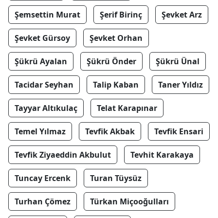
Şemsettin Murat
Şerif Birinç
Şevket Arz
Şevket Gürsoy
Şevket Orhan
Şükrü Ayalan
Şükrü Önder
Şükrü Ünal
Tacidar Seyhan
Talip Kaban
Taner Yıldız
Tayyar Altıkulaç
Telat Karapınar
Temel Yılmaz
Tevfik Akbak
Tevfik Ensari
Tevfik Ziyaeddin Akbulut
Tevhit Karakaya
Tuncay Ercenk
Turan Tüysüz
Turhan Çömez
Türkan Miçooğulları