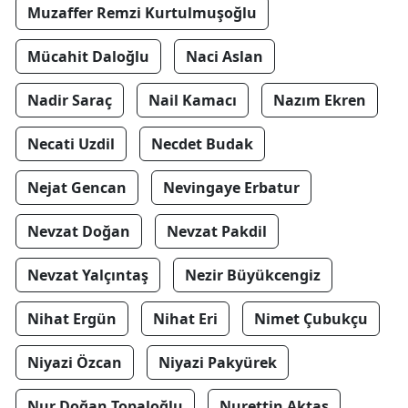
Muzaffer Remzi Kurtulmuşoğlu
Mücahit Daloğlu
Naci Aslan
Nadir Saraç
Nail Kamacı
Nazım Ekren
Necati Uzdil
Necdet Budak
Nejat Gencan
Nevingaye Erbatur
Nevzat Doğan
Nevzat Pakdil
Nevzat Yalçıntaş
Nezir Büyükcengiz
Nihat Ergün
Nihat Eri
Nimet Çubukçu
Niyazi Özcan
Niyazi Pakyürek
Nur Doğan Topaloğlu
Nurettin Aktaş