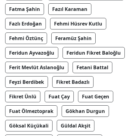
Fatma Şahin
Fazıl Karaman
Fazlı Erdoğan
Fehmi Hüsrev Kutlu
Fehmi Öztünç
Feramüz Şahin
Feridun Ayvazoğlu
Feridun Fikret Baloğlu
Ferit Mevlüt Aslanoğlu
Fetani Battal
Feyzi Berdibek
Fikret Badazlı
Fikret Ünlü
Fuat Çay
Fuat Geçen
Fuat Ölmeztoprak
Gökhan Durgun
Göksal Küçükali
Güldal Akşit