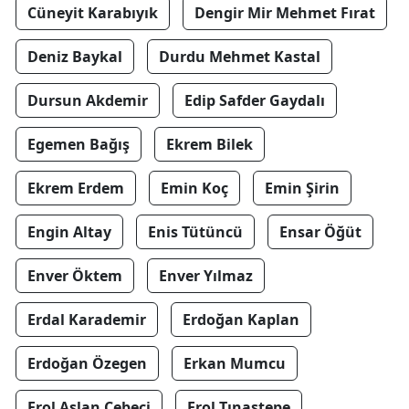
Cüneyit Karabıyık
Dengir Mir Mehmet Fırat
Deniz Baykal
Durdu Mehmet Kastal
Dursun Akdemir
Edip Safder Gaydalı
Egemen Bağış
Ekrem Bilek
Ekrem Erdem
Emin Koç
Emin Şirin
Engin Altay
Enis Tütüncü
Ensar Öğüt
Enver Öktem
Enver Yılmaz
Erdal Karademir
Erdoğan Kaplan
Erdoğan Özegen
Erkan Mumcu
Erol Aslan Cebeci
Erol Tınastepe