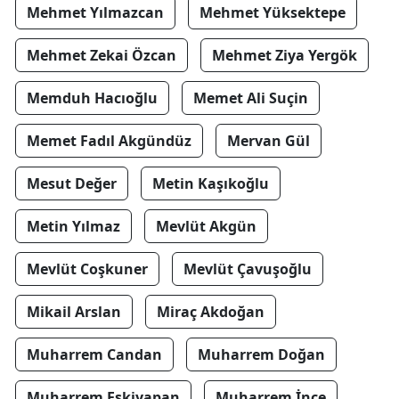
Mehmet Yılmazcan
Mehmet Yüksektepe
Mehmet Zekai Özcan
Mehmet Ziya Yergök
Memduh Hacıoğlu
Memet Ali Suçin
Memet Fadıl Akgündüz
Mervan Gül
Mesut Değer
Metin Kaşıkoğlu
Metin Yılmaz
Mevlüt Akgün
Mevlüt Coşkuner
Mevlüt Çavuşoğlu
Mikail Arslan
Miraç Akdoğan
Muharrem Candan
Muharrem Doğan
Muharrem Eskiyapan
Muharrem İnce