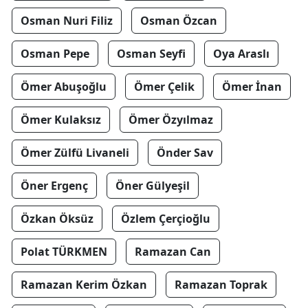
Osman Nuri Filiz
Osman Özcan
Osman Pepe
Osman Seyfi
Oya Araslı
Ömer Abuşoğlu
Ömer Çelik
Ömer İnan
Ömer Kulaksız
Ömer Özyılmaz
Ömer Zülfü Livaneli
Önder Sav
Öner Ergenç
Öner Gülyeşil
Özkan Öksüz
Özlem Çerçioğlu
Polat TÜRKMEN
Ramazan Can
Ramazan Kerim Özkan
Ramazan Toprak