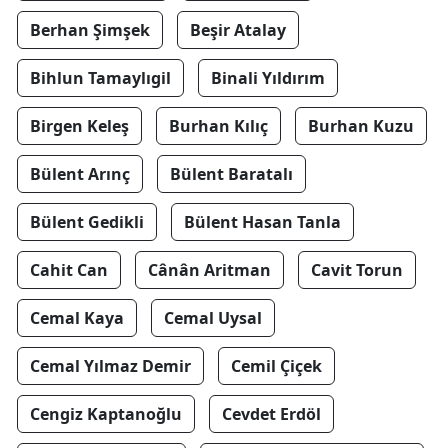
Berhan Şimşek
Beşir Atalay
Bihlun Tamaylıgil
Binali Yıldırım
Birgen Keleş
Burhan Kılıç
Burhan Kuzu
Bülent Arınç
Bülent Baratalı
Bülent Gedikli
Bülent Hasan Tanla
Cahit Can
Cânân Aritman
Cavit Torun
Cemal Kaya
Cemal Uysal
Cemal Yılmaz Demir
Cemil Çiçek
Cengiz Kaptanoğlu
Cevdet Erdöl