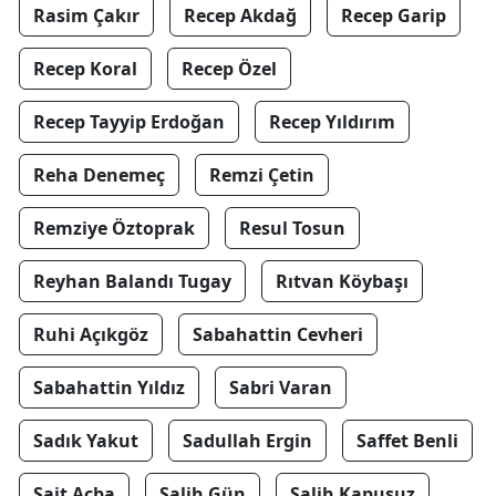
Rasim Çakır
Recep Akdağ
Recep Garip
Recep Koral
Recep Özel
Recep Tayyip Erdoğan
Recep Yıldırım
Reha Denemeç
Remzi Çetin
Remziye Öztoprak
Resul Tosun
Reyhan Balandı Tugay
Rıtvan Köybaşı
Ruhi Açıkgöz
Sabahattin Cevheri
Sabahattin Yıldız
Sabri Varan
Sadık Yakut
Sadullah Ergin
Saffet Benli
Sait Açba
Salih Gün
Salih Kapusuz