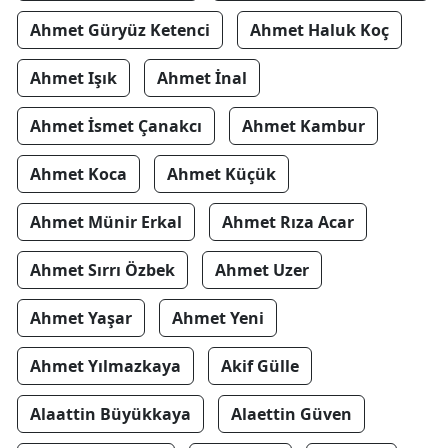
Ahmet Güryüz Ketenci
Ahmet Haluk Koç
Ahmet Işık
Ahmet İnal
Ahmet İsmet Çanakcı
Ahmet Kambur
Ahmet Koca
Ahmet Küçük
Ahmet Münir Erkal
Ahmet Rıza Acar
Ahmet Sırrı Özbek
Ahmet Uzer
Ahmet Yaşar
Ahmet Yeni
Ahmet Yılmazkaya
Akif Gülle
Alaattin Büyükkaya
Alaettin Güven