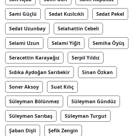
Sami Güçlü
Sedat Kızılcıklı
Sedat Pekel
Sedat Uzunbay
Selahattin Cebeli
Selami Uzun
Selami Yiğit
Semiha Öyüş
Seracettin Karayağız
Serpil Yıldız
Sıdıka Aydoğan Sarıbekir
Sinan Özkan
Soner Aksoy
Suat Kılıç
Süleyman Bölünmez
Süleyman Gündüz
Süleyman Sarıbaş
Süleyman Turgut
Şaban Dişli
Şefik Zengin