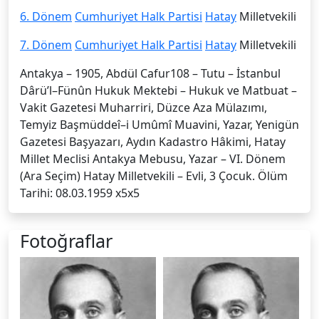
6. Dönem
Cumhuriyet Halk Partisi
Hatay
Milletvekili
7. Dönem
Cumhuriyet Halk Partisi
Hatay
Milletvekili
Antakya – 1905, Abdül Cafur108 – Tutu – İstanbul
Dârü’l–Fünûn Hukuk Mektebi – Hukuk ve Matbuat –
Vakit Gazetesi Muharriri, Düzce Aza Mülazımı,
Temyiz Başmüddeî–i Umûmî Muavini, Yazar, Yenigün
Gazetesi Başyazarı, Aydın Kadastro Hâkimi, Hatay
Millet Meclisi Antakya Mebusu, Yazar – VI. Dönem
(Ara Seçim) Hatay Milletvekili – Evli, 3 Çocuk. Ölüm
Tarihi: 08.03.1959 x5x5
Fotoğraflar