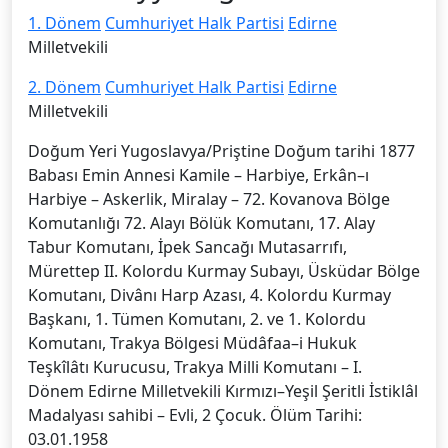
1. Dönem
Cumhuriyet Halk Partisi
Edirne
Milletvekili
2. Dönem
Cumhuriyet Halk Partisi
Edirne
Milletvekili
Doğum Yeri Yugoslavya/Priştine Doğum tarihi 1877
Babası Emin Annesi Kamile – Harbiye, Erkân–ı
Harbiye – Askerlik, Miralay – 72. Kovanova Bölge
Komutanlığı 72. Alayı Bölük Komutanı, 17. Alay
Tabur Komutanı, İpek Sancağı Mutasarrıfı,
Mürettep II. Kolordu Kurmay Subayı, Üsküdar Bölge
Komutanı, Divânı Harp Azası, 4. Kolordu Kurmay
Başkanı, 1. Tümen Komutanı, 2. ve 1. Kolordu
Komutanı, Trakya Bölgesi Müdâfaa–i Hukuk
Teşkîlâtı Kurucusu, Trakya Milli Komutanı – I.
Dönem Edirne Milletvekili Kırmızı–Yeşil Şeritli İstiklâl
Madalyası sahibi – Evli, 2 Çocuk. Ölüm Tarihi:
03.01.1958