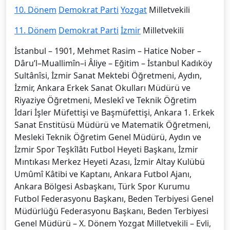
10. Dönem
Demokrat Parti
Yozgat
Milletvekili
11. Dönem
Demokrat Parti
İzmir
Milletvekili
İstanbul – 1901, Mehmet Rasim – Hatice Nober –
Dâru’l–Muallimîn–i Âliye – Eğitim – İstanbul Kadıköy
Sultânîsi, İzmir Sanat Mektebi Öğretmeni, Aydın,
İzmir, Ankara Erkek Sanat Okulları Müdürü ve
Riyaziye Öğretmeni, Meslekî ve Teknik Öğretim
İdari İşler Müfettişi ve Başmüfettişi, Ankara 1. Erkek
Sanat Enstitüsü Müdürü ve Matematik Öğretmeni,
Mesleki Teknik Öğretim Genel Müdürü, Aydın ve
İzmir Spor Teşkîlâtı Futbol Heyeti Başkanı, İzmir
Mıntıkası Merkez Heyeti Azası, İzmir Altay Kulübü
Umûmî Kâtibi ve Kaptanı, Ankara Futbol Ajanı,
Ankara Bölgesi Asbaşkanı, Türk Spor Kurumu
Futbol Federasyonu Başkanı, Beden Terbiyesi Genel
Müdürlüğü Federasyonu Başkanı, Beden Terbiyesi
Genel Müdürü – X. Dönem Yozgat Milletvekili – Evli,