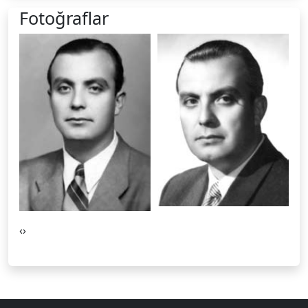
Fotoğraflar
‹
›