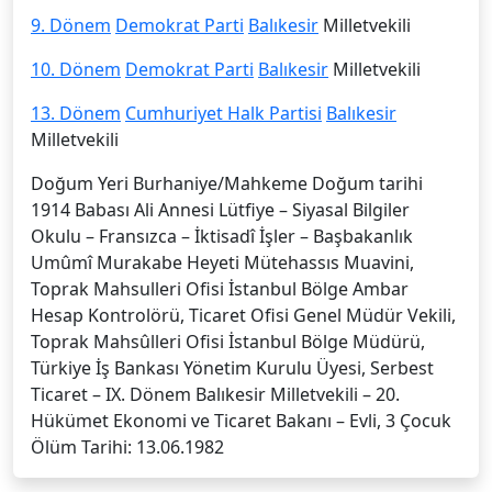
9. Dönem
Demokrat Parti
Balıkesir
Milletvekili
10. Dönem
Demokrat Parti
Balıkesir
Milletvekili
13. Dönem
Cumhuriyet Halk Partisi
Balıkesir
Milletvekili
Doğum Yeri Burhaniye/Mahkeme Doğum tarihi
1914 Babası Ali Annesi Lütfiye – Siyasal Bilgiler
Okulu – Fran­sızca – İktisadî İşler – Başbakanlık
Umûmî Murakabe Heyeti Mütehassıs Muavini,
Toprak Mahsulleri Ofisi İstanbul Bölge Ambar
Hesap Kontrolörü, Ticaret Ofisi Genel Müdür Vekili,
Toprak Mahsûlleri Ofisi İstanbul Bölge Müdürü,
Türkiye İş Bankası Yönetim Kurulu Üyesi, Serbest
Ticaret – IX. Dönem Balıkesir Milletvekili – 20.
Hükümet Ekonomi ve Tica­ret Bakanı – Evli, 3 Çocuk
Ölüm Tarihi: 13.06.1982