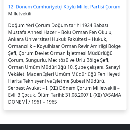
12. Dönem
Cumhuriyetçi Köylü Millet Partisi
Çorum
Milletvekili
Doğum Yeri Çorum Doğum tarihi 1924 Babası
Mustafa Annesi Hacer – Bolu Orman Fen Okulu,
Ankara Üniversitesi Hukuk Fakültesi – Hukuk,
Ormancılık – Koyulhisar Orman Revir Amirliği Bölge
Şefi, Çorum Devlet Orman İşletmesi Müdürlüğü
Çorum, Sungurlu, Mecitözü ve Urlu Bölge Şefi,
Orman Umûm Müdürlüğü 10. Şube çalışanı, Sanayi
Vekâleti Maden İşleri Umûm Müdürlüğü Fen Heyeti
Harita Teknisyeni ve İşletme Şubesi Müdürü,
Serbest Avukat – I. (XII) Dönem Çorum Milletvekili –
Evli, 3 Çocuk. Ölüm Tarihi: 31.08.2007 I. (XII) YASAMA
DÖNEMİ / 1961 – 1965