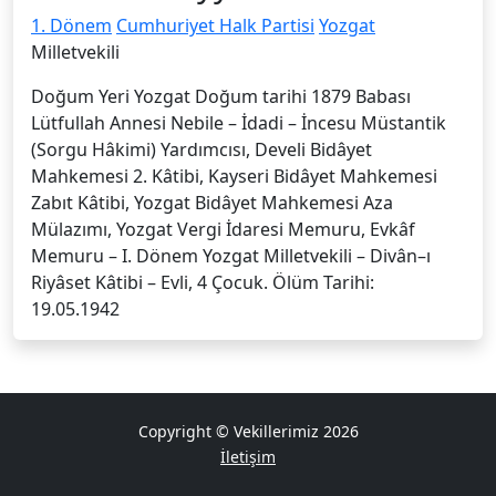
1. Dönem
Cumhuriyet Halk Partisi
Yozgat
Milletvekili
Doğum Yeri Yozgat Doğum tarihi 1879 Babası
Lütfullah Annesi Nebile – İdadi – İncesu Müstantik
(Sorgu Hâkimi) Yardımcısı, Develi Bidâyet
Mahkemesi 2. Kâtibi, Kayseri Bidâyet Mahkemesi
Zabıt Kâtibi, Yozgat Bidâyet Mahkemesi Aza
Mülazımı, Yozgat Vergi İdaresi Memuru, Evkâf
Memuru – I. Dönem Yozgat Milletvekili – Divân–ı
Riyâset Kâtibi – Evli, 4 Çocuk. Ölüm Tarihi:
19.05.1942
Copyright © Vekillerimiz 2026
İletişim