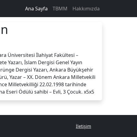
Ana Sayfa
TBMM
Hakkımızda
an
a Üniversitesi İlahiyat Fakültesi –
zete Yazarı, İslam Dergisi Genel Yayın
Yörünge Dergisi Yazarı, Ankara Büyükşehir
ü, Yazar – XX. Dönem Ankara Milletvekili
e Milletvekilliği 22.02.1998 tarihinde
a Eseri Ödülü sahibi – Evli, 3 Çocuk. x5x5
İletişim