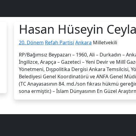
Hasan Hüseyin Ceyl
20. Dönem
Refah Partisi
Ankara
Milletvekili
RP/Bağımsız Beypazarı – 1960, Ali – Durkadın – Ankar
İngilizce, Arapça – Gazeteci – Yeni Devir ve Millî Ga
Yönetmeni, Dışpolitika Dergisi Ankara Temsilcisi, 
Belediyesi Genel Koordinatörü ve ANFA Genel Müdür
(TC Anayasasının 84. md./son fıkrası hükmü gereğinc
sona ermiştir.) – İslam Dünyasının En Güzel Araştırm