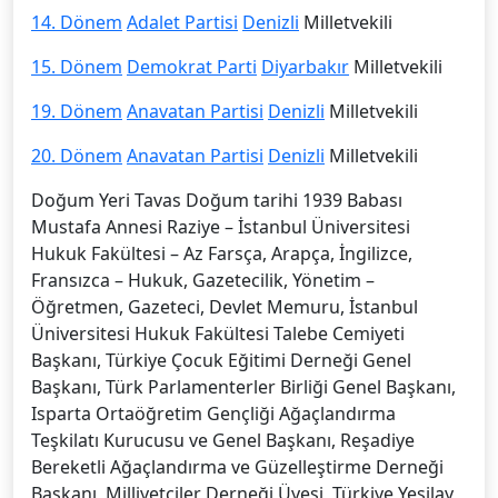
14. Dönem
Adalet Partisi
Denizli
Milletvekili
15. Dönem
Demokrat Parti
Diyarbakır
Milletvekili
19. Dönem
Anavatan Partisi
Denizli
Milletvekili
20. Dönem
Anavatan Partisi
Denizli
Milletvekili
Doğum Yeri Tavas Doğum tarihi 1939 Babası
Mustafa Annesi Raziye – İstanbul Üniversitesi
Hukuk Fakültesi – Az Farsça, Arapça, İngilizce,
Fransızca – Hukuk, Gazetecilik, Yö­netim –
Öğretmen, Gazeteci, Devlet Memuru, İstanbul
Üniversitesi Hukuk Fakültesi Talebe Cemiyeti
Başkanı, Türkiye Çocuk Eğitimi Derneği Genel
Başkanı, Türk Parlamenterler Birliği Genel Başkanı,
Isparta Ortaöğretim Gençliği Ağaçlandırma
Teşkilatı Kurucusu ve Genel Başkanı, Reşadiye
Bereketli Ağaçlandırma ve Güzelleştirme Derneği
Başkanı, Milliyetçiler Derneği Üyesi, Türkiye Yeşilay