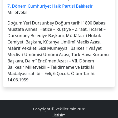
7. Dönem
Cumhuriyet Halk Partisi
Balıkesir
Milletvekili
Doğum Yeri Dursunbey Doğum tarihi 1890 Babası
Mustafa Annesi Hatice – Rüştiye – Ziraat, Ticaret –
Dursunbey Belediye Başkanı, Müdâfaa–i Hukuk
Cemiyeti Başkanı, Kütahya Umûmî Meclis Azası,
Maârif Vekâleti Sicil Mümeyyizi, Balıkesir Vilâyet
Meclis–i Umûmîsi Umûmî Azası, Türk Hava Kurumu
Başkanı, Daimî Encümen Azası – VII. Dönem
Balıkesir Milletvekili – Takdirname ve İstiklâl
Madalyası sahibi – Evli, 6 Çocuk. Ölüm Tarihi:
14.03.1959
Copyright © Vekillerimiz 2026
İletişim