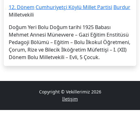
12. Dönem
Cumhuriyetçi Köylü Millet Partisi
Burdur
Milletvekili
Doğum Yeri Bolu Doğum tarihi 1925 Babası
Mehmet Annesi Münevvere – Gazi Eğitim Enstitüsü
Pedagoji Bölümü – Eğitim – Bolu İlkokul Öğretmeni,
Çorum, Rize ve Bilecik İlköğretim Müfettişi – I. (XII)
Dönem Bolu Millet­vekili – Evli, 5 Çocuk.
Copyright © Vekillerimiz 2026
İletişim