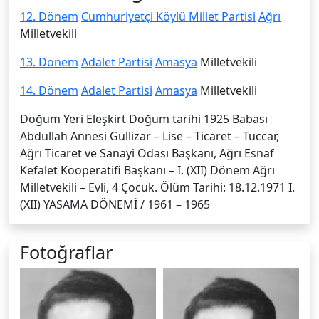
12. Dönem
Cumhuriyetçi Köylü Millet Partisi
Ağrı
Milletvekili
13. Dönem
Adalet Partisi
Amasya
Milletvekili
14. Dönem
Adalet Partisi
Amasya
Milletvekili
Doğum Yeri Eleşkirt Doğum tarihi 1925 Babası
Abdullah Annesi Güllizar – Lise – Ticaret – Tüccar,
Ağrı Tica­ret ve Sanayi Odası Başkanı, Ağrı Esnaf
Kefalet Kooperatifi Başkanı – I. (XII) Dönem Ağrı
Milletvekili – Evli, 4 Çocuk. Ölüm Tarihi: 18.12.1971 I.
(XII) YASAMA DÖNEMİ / 1961 – 1965
Fotoğraflar