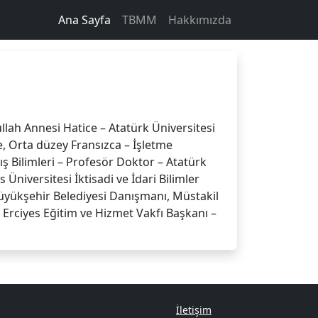
Ana Sayfa
TBMM
Hakkımızda
lah Annesi Hatice – Atatürk Üniversitesi
e, Orta düzey Fransızca – İşletme
ış Bilimleri – Profesör Doktor – Atatürk
 Üniversitesi İktisadi ve İdari Bilimler
Büyükşehir Belediyesi Danışmanı, Müstakil
Erciyes Eğitim ve Hizmet Vakfı Başkanı –
İletişim