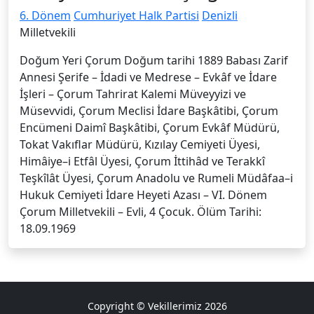
6. Dönem
Cumhuriyet Halk Partisi
Denizli
Milletvekili
Doğum Yeri Çorum Doğum tarihi 1889 Babası Zarif
Annesi Şerife – İdadi ve Medrese – Evkâf ve İdare
İşleri – Çorum Tahrirat Kalemi Müveyyizi ve
Müsevvidi, Çorum Meclisi İdare Başkâtibi, Çorum
Encümeni Daimî Başkâtibi, Çorum Evkâf Müdürü,
Tokat Vakıflar Müdürü, Kızılay Cemiyeti Üyesi,
Himâiye–i Etfâl Üyesi, Çorum İttihâd ve Terakkî
Teşkîlât Üyesi, Çorum Anadolu ve Rumeli Müdâfaa–i
Hukuk Cemiyeti İdare Heyeti Azası – VI. Dönem
Çorum Milletvekili – Evli, 4 Çocuk. Ölüm Tarihi:
18.09.1969
Copyright © Vekillerimiz 2026