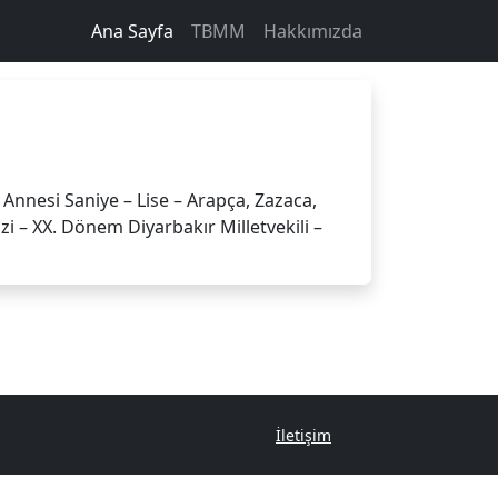
Ana Sayfa
TBMM
Hakkımızda
nnesi Saniye – Lise – Arapça, Zazaca,
zi – XX. Dönem Diyarbakır Milletvekili –
İletişim