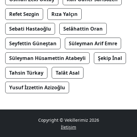
Refet Sezgin
Rıza Yalçın
Sebati Hastaoğlu
Selâhattin Oran
Seyfettin Güneştan
Süleyman Arif Emre
Süleyman Hüsamettin Atabeyli
Şekip İnal
Tahsin Türkay
Talât Asal
Yusuf İzzettin Azizoğlu
Copyright © Vekillerimiz 2026
İletişim