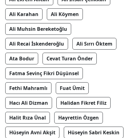
Ali Karahan
Ali Köymen
Ali Muhsin Bereketoğlu
Ali Recai İskenderoğlu
Ali Sırrı Öktem
Ata Bodur
Cevat Turan Önder
Fatma Sevinç Fikri Düşünsel
Fethi Mahramlı
Fuat Ümit
Hacı Ali Dizman
Halidan Fikret Filiz
Halit Rıza Ünal
Hayrettin Özgen
Hüseyin Avni Akşit
Hüseyin Sabri Keskin