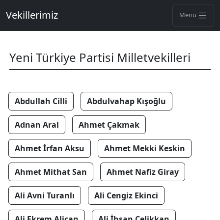
Vekillerimiz
Menu
Yeni Türkiye Partisi Milletvekilleri
Abdullah Cilli
Abdulvahap Kışoğlu
Adnan Aral
Ahmet Çakmak
Ahmet İrfan Aksu
Ahmet Mekki Keskin
Ahmet Mithat San
Ahmet Nafiz Giray
Ali Avni Turanlı
Ali Cengiz Ekinci
Ali Ekrem Alican
Ali İhsan Çelikkan