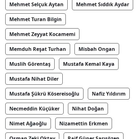
Mehmet Selçuk Aytan
Mehmet Sıddık Aydar
Mehmet Turan Bilgin
Mehmet Zeyyat Kocamemi
Memduh Reşat Turhan
Misbah Ongan
Muslih Görentaş
Mustafa Kemal Kaya
Mustafa Nihat Diler
Mustafa Şükrü Kösereisoğlu
Nafiz Yıldırım
Necmeddin Küçüker
Nihat Doğan
Nimet Ağaoğlu
Nizamettin Erkmen
Osman Zeki Oktay
Raif Güner Sarısözen