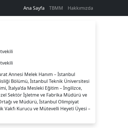
Ana Sayfa
TBMM
Hakkımızda
tvekili
tvekili
rat Annesi Melek Hanım – İstanbul
liği Bölümü, İstanbul Teknik Üniversitesi
mi, İtalya’da Mesleki Eğitim – İngilizce,
Özel Sektör İşletme ve Fabrika Müdürü ve
Ortağı ve Müdürü, İstanbul Olimpiyat
ik Vakfı Kurucu ve Mütevelli Heyeti Üyesi –