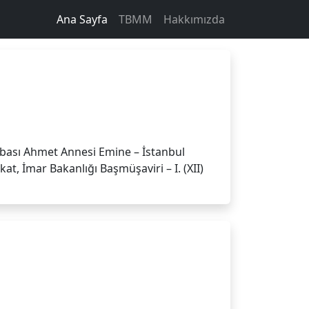
Ana Sayfa
TBMM
Hakkımızda
ası Ahmet Annesi Emine – İstanbul
at, İmar Bakanlığı Başmüşaviri – I. (XII)