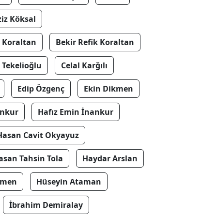
ziz Köksal
k Koraltan
Bekir Refik Koraltan
 Tekelioğlu
Celal Karğılı
Edip Özgenç
Ekin Dikmen
ankur
Hafız Emin İnankur
Hasan Cavit Okyayuz
asan Tahsin Tola
Haydar Arslan
kmen
Hüseyin Ataman
İbrahim Demiralay