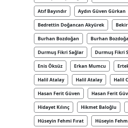
Atıf Bayındır
Aydın Güven Gürkan
Bedrettin Doğancan Akyürek
Bekir
Burhan Bozdoğan
Burhan Bozdoğ
Durmuş Fikri Sağlar
Durmuş Fikri 
Enis Öksüz
Erkan Mumcu
Erte
Halil Atalay
Halil Atalay
Halil 
Hasan Ferit Güven
Hasan Ferit Gü
Hidayet Kılınç
Hikmet Baloğlu
Hüseyin Fehmi Fırat
Hüseyin Fehmi