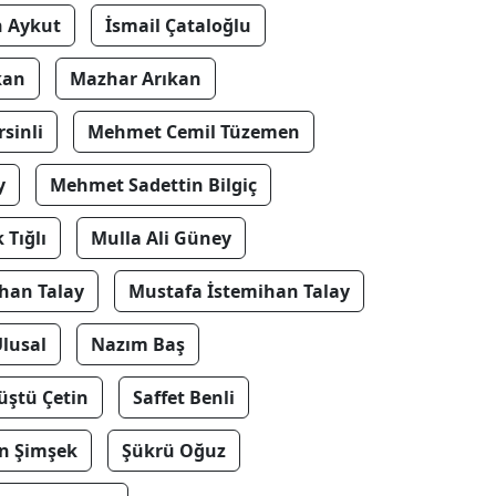
 Aykut
İsmail Çataloğlu
kan
Mazhar Arıkan
sinli
Mehmet Cemil Tüzemen
y
Mehmet Sadettin Bilgiç
 Tığlı
Mulla Ali Güney
han Talay
Mustafa İstemihan Talay
lusal
Nazım Baş
üştü Çetin
Saffet Benli
n Şimşek
Şükrü Oğuz