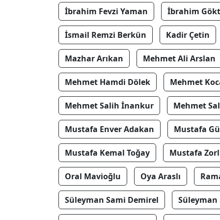
İbrahim Fevzi Yaman
İbrahim Gök
İsmail Remzi Berkün
Kadir Çetin
Mazhar Arıkan
Mehmet Ali Arslan
Mehmet Hamdi Dölek
Mehmet Koc
Mehmet Salih İnankur
Mehmet Sal
Mustafa Enver Adakan
Mustafa Gü
Mustafa Kemal Toğay
Mustafa Zor
Oral Mavioğlu
Oya Araslı
Rama
Süleyman Sami Demirel
Süleyman 