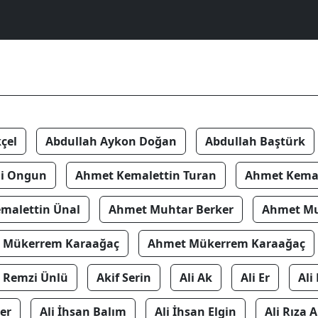
çel
Abdullah Aykon Doğan
Abdullah Baştürk
i Ongun
Ahmet Kemalettin Turan
Ahmet Kemal
malettin Ünal
Ahmet Muhtar Berker
Ahmet Mu
 Mükerrem Karaağaç
Ahmet Mükerrem Karaağaç
 Remzi Ünlü
Akif Serin
Ali Ak
Ali Er
Ali 
er
Ali İhsan Balım
Ali İhsan Elgin
Ali Rıza A