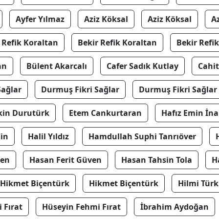
Ayfer Yılmaz
Aziz Köksal
Aziz Köksal
A
 Refik Koraltan
Bekir Refik Koraltan
Bekir Refi
an
Bülent Akarcalı
Cafer Sadık Kutlay
Cahit
Sağlar
Durmuş Fikri Sağlar
Durmuş Fikri Sağlar
kin Durutürk
Etem Cankurtaran
Hafız Emin İn
Cin
Halil Yıldız
Hamdullah Suphi Tanrıöver
ven
Hasan Ferit Güven
Hasan Tahsin Tola
H
Hikmet Biçentürk
Hikmet Biçentürk
Hilmi Tür
 Fırat
Hüseyin Fehmi Fırat
İbrahim Aydoğan