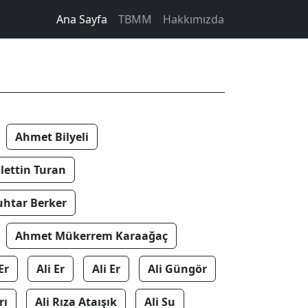
Ana Sayfa
TBMM
Hakkımızda
Ahmet Bilyeli
ettin Turan
htar Berker
Ahmet Mükerrem Karaağaç
Er
Ali Er
Ali Er
Ali Güngör
rı
Ali Rıza Ataışık
Ali Su