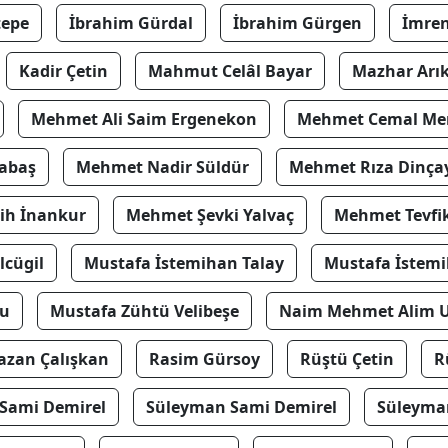
tepe
İbrahim Gürdal
İbrahim Gürgen
İmren
Kadir Çetin
Mahmut Celâl Bayar
Mazhar Arı
Mehmet Ali Saim Ergenekon
Mehmet Cemal Mer
abaş
Mehmet Nadir Süldür
Mehmet Rıza Dinça
ih İnankur
Mehmet Şevki Yalvaç
Mehmet Tevfik
lcügil
Mustafa İstemihan Talay
Mustafa İstemi
lu
Mustafa Zühtü Velibeşe
Naim Mehmet Alim U
zan Çalışkan
Rasim Gürsoy
Rüştü Çetin
R
Sami Demirel
Süleyman Sami Demirel
Süleyma