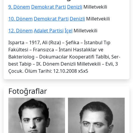
9. Dönem
Demokrat Parti
Denizli
Milletvekili
10. Dönem
Demokrat Parti
Denizli
Milletvekili
12. Dönem
Adalet Partisi
İçel
Milletvekili
Isparta – 1917, Ali (Rıza) – Şefika – İstanbul Tıp
Fakültesi – Fransızca – İntani Hastalıklar ve
Bakteriolog – Dokumacılar Kooperatifi Tabîbi, Ser­
best Tabip – IX. Dönem Denizli Milletvekili – Evli, 3
Çocuk. Ölüm Tarihi: 12.10.2008 x5x5
Fotoğraflar