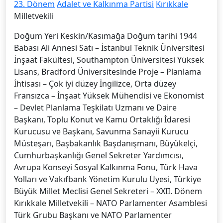
23. Dönem
Adalet ve Kalkınma Partisi
Kırıkkale
Milletvekili
Doğum Yeri Keskin/Kasımağa Doğum tarihi 1944
Babası Ali Annesi Satı – İstanbul Teknik Üniversitesi
İnşaat Fakültesi, Southampton Üniversitesi Yüksek
Lisans, Bradford Üniversitesinde Proje – Planlama
İhtisası – Çok iyi düzey İngilizce, Orta düzey
Fransızca – İnşaat Yüksek Mühendisi ve Ekonomist
– Devlet Planlama Teşkilatı Uzmanı ve Daire
Başkanı, Toplu Konut ve Kamu Ortaklığı İdaresi
Kurucusu ve Başkanı, Savunma Sanayii Kurucu
Müsteşarı, Başbakanlık Başdanışmanı, Büyükelçi,
Cumhurbaşkanlığı Genel Sekreter Yardımcısı,
Avrupa Konseyi Sosyal Kalkınma Fonu, Türk Hava
Yolları ve Vakıfbank Yönetim Kurulu Üyesi, Türkiye
Büyük Millet Meclisi Genel Sekreteri – XXII. Dönem
Kırıkkale Milletvekili – NATO Parlamenter Asamblesi
Türk Grubu Başkanı ve NATO Parlamenter